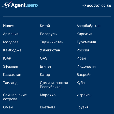
+7 800 707-09-50
Индия
Китай
Азербайджан
Армения
Беларусь
Киргизия
Молдова
Таджикистан
Туркмения
Камбоджа
Узбекистан
Россия
ЮАР
ОАЭ
Иран
Эфиопия
Египет
Индонезия
Казахстан
Катар
Бахрейн
Таиланд
Доминиканская
Куба
Республика
Сейшельские
Марокко
Израиль
острова
Оман
Вьетнам
Грузия