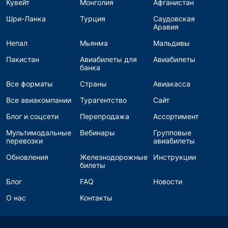
Кувейт
Монголия
Афганистан
Шри-Ланка
Турция
Саудовская
Аравия
Непал
Мьянма
Мальдивы
Пакистан
Авиабилеты для
Авиабилеты
банка
Все форматы
Страны
Авиакасса
Все авиакомпании
Турагентство
Сайт
Блог и соцсети
Перепродажа
Ассортимент
Мультимодальные
Вебинары
Групповые
перевозки
авиабилеты
Обновления
Железнодорожные
Инструкции
билеты
Блог
FAQ
Новости
О нас
Контакты