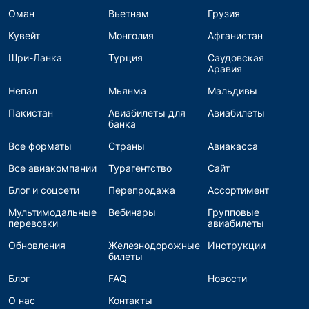
Оман
Вьетнам
Грузия
Кувейт
Монголия
Афганистан
Шри-Ланка
Турция
Саудовская
Аравия
Непал
Мьянма
Мальдивы
Пакистан
Авиабилеты для
Авиабилеты
банка
Все форматы
Страны
Авиакасса
Все авиакомпании
Турагентство
Сайт
Блог и соцсети
Перепродажа
Ассортимент
Мультимодальные
Вебинары
Групповые
перевозки
авиабилеты
Обновления
Железнодорожные
Инструкции
билеты
Блог
FAQ
Новости
О нас
Контакты