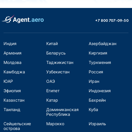
+7 800 707-09-50
Индия
Китай
Азербайджан
Армения
Беларусь
Киргизия
Молдова
Таджикистан
Туркмения
Камбоджа
Узбекистан
Россия
ЮАР
ОАЭ
Иран
Эфиопия
Египет
Индонезия
Казахстан
Катар
Бахрейн
Таиланд
Доминиканская
Куба
Республика
Сейшельские
Марокко
Израиль
острова