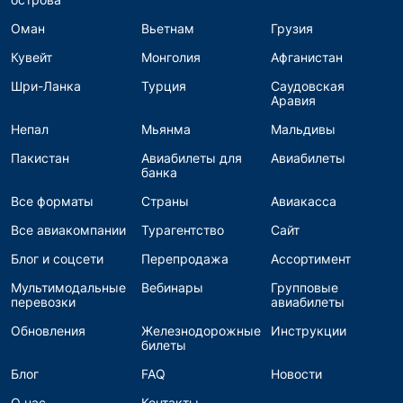
Оман
Вьетнам
Грузия
Кувейт
Монголия
Афганистан
Шри-Ланка
Турция
Саудовская
Аравия
Непал
Мьянма
Мальдивы
Пакистан
Авиабилеты для
Авиабилеты
банка
Все форматы
Страны
Авиакасса
Все авиакомпании
Турагентство
Сайт
Блог и соцсети
Перепродажа
Ассортимент
Мультимодальные
Вебинары
Групповые
перевозки
авиабилеты
Обновления
Железнодорожные
Инструкции
билеты
Блог
FAQ
Новости
О нас
Контакты