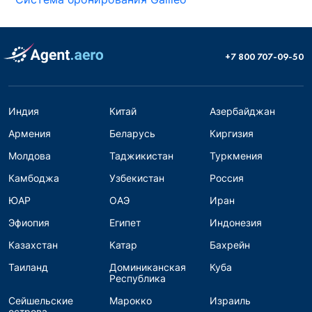
+7 800 707-09-50
Индия
Китай
Азербайджан
Армения
Беларусь
Киргизия
Молдова
Таджикистан
Туркмения
Камбоджа
Узбекистан
Россия
ЮАР
ОАЭ
Иран
Эфиопия
Египет
Индонезия
Казахстан
Катар
Бахрейн
Таиланд
Доминиканская
Куба
Республика
Сейшельские
Марокко
Израиль
острова