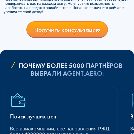
поддерживать вас на каждом шагу. Не упустите возможность
заработать на продаже авиабилетов в Испанию — начните сейчас и
увеличьте свой доход!
Получить консультацию
ПОЧЕМУ БОЛЕЕ 5000 ПАРТНЁРОВ
ВЫБРАЛИ AGENT.AERO:
Поиск лучших цен
В
Все авиакомпании, все направления РЖД,
З