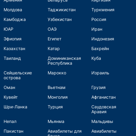
Молдова
Таджикистан
Туркмения
Камбоджа
Узбекистан
Россия
ЮАР
ОАЭ
Иран
Эфиопия
Египет
Индонезия
Казахстан
Катар
Бахрейн
Таиланд
Доминиканская
Куба
Республика
Сейшельские
Марокко
Израиль
острова
Оман
Вьетнам
Грузия
Кувейт
Монголия
Афганистан
Шри-Ланка
Турция
Саудовская
Аравия
Непал
Мьянма
Мальдивы
Пакистан
Авиабилеты для
Авиабилеты
банка