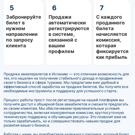
5
6
7
Забронируйте
Продажи
С каждого
билет в
автоматически
проданного
нужном
регистрируются
билета
направлении
в системе,
начисляется
по запросу
связанной с
комиссия,
клиента
вашим
которая
профилем
фиксируется
как прибыль
Продажа авиаперелетов в Испанию — это отличная возможность для
тех, кто нацелен на получение стабильного дохода и продвижение
своего бизнеса в сфере туризма. Мы предлагаем вам удобный и
эффективный способ заработка на продаже билетов. Вы получите все
необходимые инструменты и поддержку для успешного старта.
Процесс работы прост: после регистрации на нашей платформе вы
получите доступ к обширной базе авиабилетов и сможете предлагать
их своим клиентам. Мы обеспечиваем привлекательные условия
сотрудничества, включая конкурентные комиссии, круглосуточную
техническую поддержку и обучающие ресурсы. Это позволит вам не
только зарабатывать, но и совершенствовать навыки продаж для
развития вашего бизнеса.
Работая с нами, вы приобретаете надежного партнера, который будет