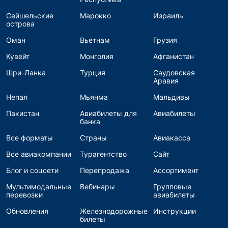
Сейшельские
Марокко
Израиль
острова
Оман
Вьетнам
Грузия
Кувейт
Монголия
Афганистан
Шри-Ланка
Турция
Саудовская
Аравия
Непал
Мьянма
Мальдивы
Пакистан
Авиабилеты для
Авиабилеты
банка
Все форматы
Страны
Авиакасса
Все авиакомпании
Турагентство
Сайт
Блог и соцсети
Перепродажа
Ассортимент
Мультимодальные
Вебинары
Групповые
перевозки
авиабилеты
Обновления
Железнодорожные
Инструкции
билеты