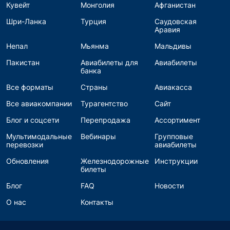
Кувейт
Монголия
Афганистан
Шри-Ланка
Турция
Саудовская
Аравия
Непал
Мьянма
Мальдивы
Пакистан
Авиабилеты для
Авиабилеты
банка
Все форматы
Страны
Авиакасса
Все авиакомпании
Турагентство
Сайт
Блог и соцсети
Перепродажа
Ассортимент
Мультимодальные
Вебинары
Групповые
перевозки
авиабилеты
Обновления
Железнодорожные
Инструкции
билеты
Блог
FAQ
Новости
О нас
Контакты