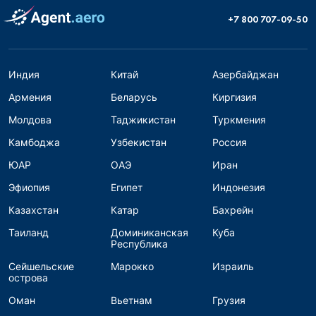
+7 800 707-09-50
Индия
Китай
Азербайджан
Армения
Беларусь
Киргизия
Молдова
Таджикистан
Туркмения
Камбоджа
Узбекистан
Россия
ЮАР
ОАЭ
Иран
Эфиопия
Египет
Индонезия
Казахстан
Катар
Бахрейн
Таиланд
Доминиканская
Куба
Республика
Сейшельские
Марокко
Израиль
острова
Оман
Вьетнам
Грузия