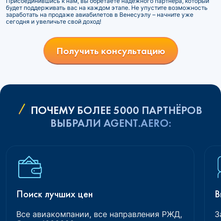
Присоединившись к нам, вы обретаете надежного партнера, который
будет поддерживать вас на каждом этапе. Не упустите возможность
заработать на продаже авиабилетов в Венесуэлу – начните уже
сегодня и увеличьте свой доход!
Получить консультацию
ПОЧЕМУ БОЛЕЕ 5000 ПАРТНЁРОВ
ВЫБРАЛИ AGENT.AERO:
Поиск лучших цен
В
Все авиакомпании, все направления РЖД,
З