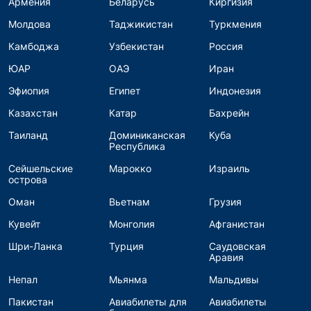
Армения
Беларусь
Киргизия
Молдова
Таджикистан
Туркмения
Камбоджа
Узбекистан
Россия
ЮАР
ОАЭ
Иран
Эфиопия
Египет
Индонезия
Казахстан
Катар
Бахрейн
Таиланд
Доминиканская
Куба
Республика
Сейшельские
Марокко
Израиль
острова
Оман
Вьетнам
Грузия
Кувейт
Монголия
Афганистан
Шри-Ланка
Турция
Саудовская
Аравия
Непал
Мьянма
Мальдивы
Пакистан
Авиабилеты для
Авиабилеты