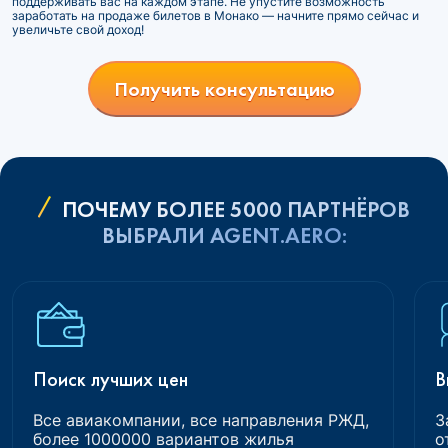
поддерживать вас на каждом этапе. Не упустите возможность
заработать на продаже билетов в Монако — начните прямо сейчас и
увеличьте свой доход!
Получить консультацию
ПОЧЕМУ БОЛЕЕ 5000 ПАРТНЁРОВ
ВЫБРАЛИ AGENT.AERO:
Поиск лучших цен
В
Все авиакомпании, все направления РЖД,
З
более 1000000 вариантов жилья
о