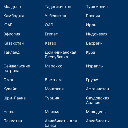
Молдова
Таджикистан
Туркмения
Камбоджа
Узбекистан
Россия
ЮАР
ОАЭ
Иран
Эфиопия
Египет
Индонезия
Казахстан
Катар
Бахрейн
Таиланд
Доминиканская
Куба
Республика
Сейшельские
Марокко
Израиль
острова
Оман
Вьетнам
Грузия
Кувейт
Монголия
Афганистан
Шри-Ланка
Турция
Саудовская
Аравия
Непал
Мьянма
Мальдивы
Пакистан
Авиабилеты для
Авиабилеты
банка