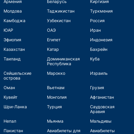
Армения
Беларусь
Киргизия
Молдова
Таджикистан
Туркмения
Камбоджа
Узбекистан
Россия
ЮАР
ОАЭ
Иран
Эфиопия
Египет
Индонезия
Казахстан
Катар
Бахрейн
Таиланд
Доминиканская
Куба
Республика
Сейшельские
Марокко
Израиль
острова
Оман
Вьетнам
Грузия
Кувейт
Монголия
Афганистан
Шри-Ланка
Турция
Саудовская
Аравия
Непал
Мьянма
Мальдивы
Пакистан
Авиабилеты для
Авиабилеты