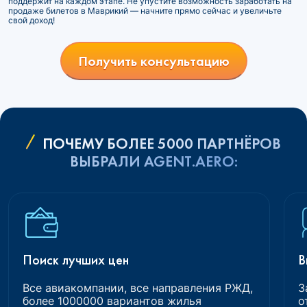
поддержит на каждом этапе. Не упустите возможность заработать на
продаже билетов в Маврикий — начните прямо сейчас и увеличьте
свой доход!
Получить консультацию
ПОЧЕМУ БОЛЕЕ 5000 ПАРТНЁРОВ
ВЫБРАЛИ AGENT.AERO:
Поиск лучших цен
В
Все авиакомпании, все направления РЖД,
З
более 1000000 вариантов жилья
о