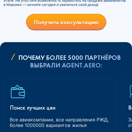
этапе. Не упустите возможность заработать на продаже авиабилетов
в Марокко — начните сегодня и увеличьте свой доход!
Получить консультацию
ПОЧЕМУ БОЛЕЕ 5000 ПАРТНЁРОВ
ВЫБРАЛИ AGENT.AERO:
Поиск лучших цен
В
Все авиакомпании, все направления РЖД,
З
более 1000000 вариантов жилья
о