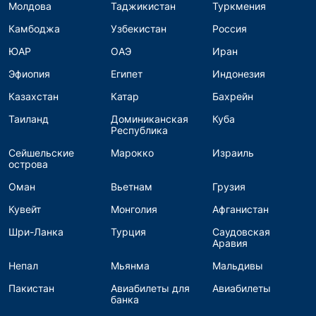
Молдова
Таджикистан
Туркмения
Камбоджа
Узбекистан
Россия
ЮАР
ОАЭ
Иран
Эфиопия
Египет
Индонезия
Казахстан
Катар
Бахрейн
Таиланд
Доминиканская
Куба
Республика
Сейшельские
Марокко
Израиль
острова
Оман
Вьетнам
Грузия
Кувейт
Монголия
Афганистан
Шри-Ланка
Турция
Саудовская
Аравия
Непал
Мьянма
Мальдивы
Пакистан
Авиабилеты для
Авиабилеты
банка