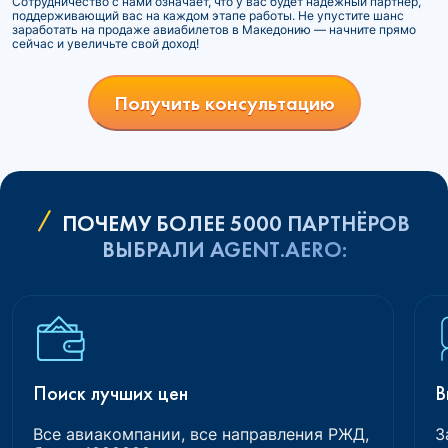
Сотрудничество с нами означает, что у вас будет надежный партнер,
поддерживающий вас на каждом этапе работы. Не упустите шанс
заработать на продаже авиабилетов в Македонию — начните прямо
сейчас и увеличьте свой доход!
Получить консультацию
ПОЧЕМУ БОЛЕЕ 5000 ПАРТНЁРОВ
ВЫБРАЛИ AGENT.AERO:
Поиск лучших цен
В
Все авиакомпании, все направления РЖД,
З