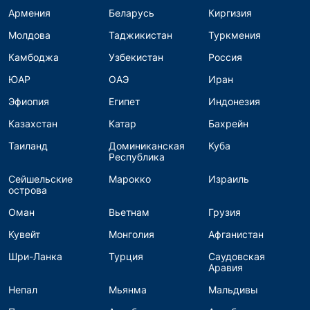
Армения
Беларусь
Киргизия
Молдова
Таджикистан
Туркмения
Камбоджа
Узбекистан
Россия
ЮАР
ОАЭ
Иран
Эфиопия
Египет
Индонезия
Казахстан
Катар
Бахрейн
Таиланд
Доминиканская
Куба
Республика
Сейшельские
Марокко
Израиль
острова
Оман
Вьетнам
Грузия
Кувейт
Монголия
Афганистан
Шри-Ланка
Турция
Саудовская
Аравия
Непал
Мьянма
Мальдивы