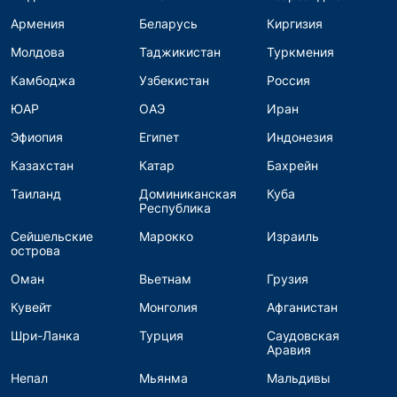
Армения
Беларусь
Киргизия
Молдова
Таджикистан
Туркмения
Камбоджа
Узбекистан
Россия
ЮАР
ОАЭ
Иран
Эфиопия
Египет
Индонезия
Казахстан
Катар
Бахрейн
Таиланд
Доминиканская
Куба
Республика
Сейшельские
Марокко
Израиль
острова
Оман
Вьетнам
Грузия
Кувейт
Монголия
Афганистан
Шри-Ланка
Турция
Саудовская
Аравия
Непал
Мьянма
Мальдивы