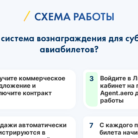
СХЕМА РАБОТЫ
система вознаграждения для су
авиабилетов?
учите коммерческое
3
Войдите в 
дложение и
кабинет на
лючите контракт
Agent.aero 
работы
дажи автоматически
7
С каждого 
истрируются в
билета нач