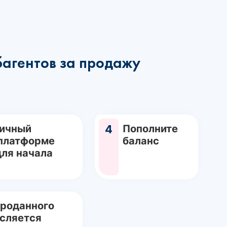
багентов за продажу
Личный
4
Пополните
 платформе
баланс
для начала
проданного
исляется